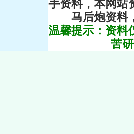
手资料，本网站
马后炮资料
温馨提示：资料
苦研