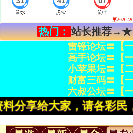
热门：
站长推荐→★
雷锋论坛〓【
高手论坛〓【
小苹果坛〓【
财富三码〓【
六叔公坛〓【
请各彩民，截图转发各 大