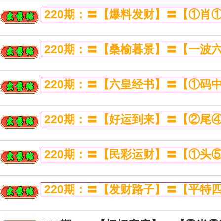
220期：〓【爆料发财】〓【①肖
220期：〓【桑榆暮景】〓【一波
220期：〓【六皇经书】〓【①码
220期：〓【好运到来】〓【②尾
220期：〓【民彩运财】〓【①头
220期：〓【发财路子】〓【平特