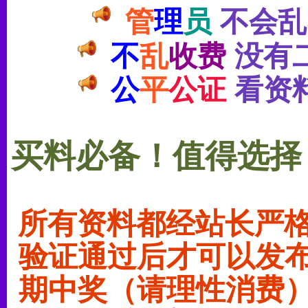
管
理
员
不会乱
不
乱
收费
没有
公证
看资
公
平
买料必备！值得选择
所有资料都经站长严格
验证通过后才可以发
期中奖（请理性消费