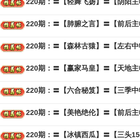
220期：〓【轻舞飞扬】〓【阴阳
220期：〓【肺腑之言】〓【前后
220期：〓【森林古猿】〓【左右
220期：〓【赢家马皇】〓【天地
220期：〓【六合秘笈】〓【三季
220期：〓【美艳绝伦】〓【前后
220期：〓【冰镇西瓜】〓【三头1