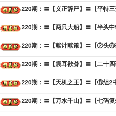
220期：〓【义正辞严】〓【平特
220期：〓【两只大船】〓【半头
220期：〓【献计献策】〓【②头
220期：〓【震耳欲聋】〓【二十
220期：〓【天机之王】〓【⑧组2
220期：〓【万水千山】〓【七码复