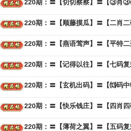
220期：〓【切切察察】〓【③肖
220期：〓【顺藤摸瓜】〓【二肖
220期：〓【燕语莺声】〓【平特
220期：〓【记得以往】〓【七码复
220期：〓【玄机出码】〓【⒀码
220期：〓【快乐钱庄】〓【四肖
220期：〓【薄荷之翼】〓【五码复