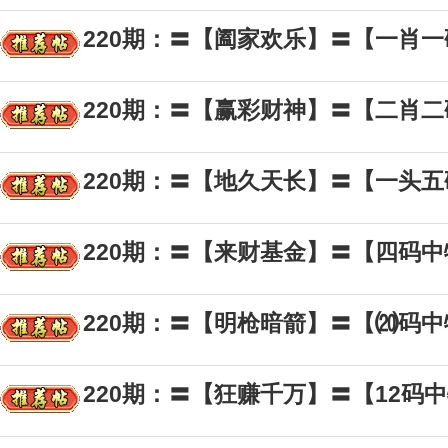
220期：〓【阖家欢乐】〓【一肖
220期：〓【赢彩财神】〓【二肖
220期：〓【地久天长】〓【一头
220期：〓【来财基金】〓【四码
220期：〓【明枪暗箭】〓【⒇码
220期：〓【狂赚千万】〓【12码