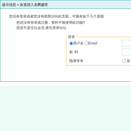
提示信息 »
欢迎进入龙腾盛世
您没有登录或者您没有权限访问此页面，可能有如下几个原因:
您还没有登录或注册，暂时不能使用此功能!!
您还不是论坛会员,请先登录论坛
登录
用户名
Email
密 码
隐身登录