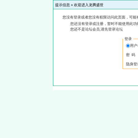
提示信息 »
欢迎进入龙腾盛世
您没有登录或者您没有权限访问此页面，可能
您还没有登录或注册，暂时不能使用此功能
您还不是论坛会员,请先登录论坛
登录
用
密 码
隐身登