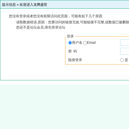
提示信息 »
欢迎进入龙腾盛世
您没有登录或者您没有权限访问此页面，可能有如下几个原因:
读取数据错误,原因：您要访问的链接无效,可能链接不完整,或数据已被删除
您还不是论坛会员,请先登录论坛
登录
用户名
Email
密 码
隐身登录