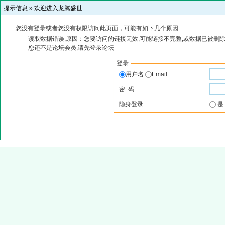
提示信息 »
欢迎进入龙腾盛世
您没有登录或者您没有权限访问此页面，可能有如下几个原因:
读取数据错误,原因：您要访问的链接无效,可能链接不完整,或数据已被删除
您还不是论坛会员,请先登录论坛
登录
用户名
Email
密 码
隐身登录