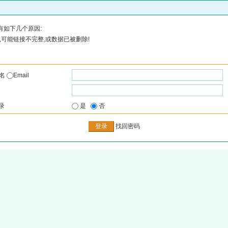
有如下几个原因:
可能链接不完整,或数据已被删除!
户名
Email
录
是
否
找回密码