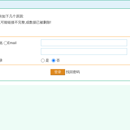
有如下几个原因:
可能链接不完整,或数据已被删除!
户名
Email
录
是
否
找回密码