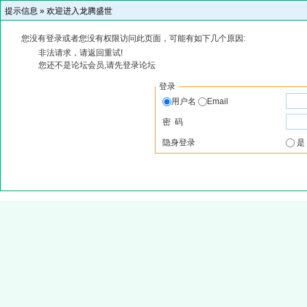
提示信息 »
欢迎进入龙腾盛世
您没有登录或者您没有权限访问此页面，可能有如下几个原因:
非法请求，请返回重试!
您还不是论坛会员,请先登录论坛
登录
用户名
Email
密 码
隐身登录